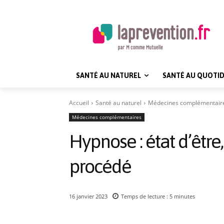
SANTÉ AU NATUREL
SANTÉ AU QUOTID
Accueil
Santé au naturel
Médecines complémentair
Médecines complémentaires
Hypnose : état d’être,
procédé
16 janvier 2023
Temps de lecture :
5
minutes
Partager