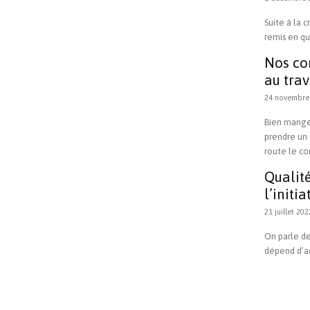
Suite à la c
remis en que
Nos co
au trav
24 novembre
Bien manger
prendre un 
route le cor
Qualité
l’initi
21 juillet 202
On parle de
dépend d’ac