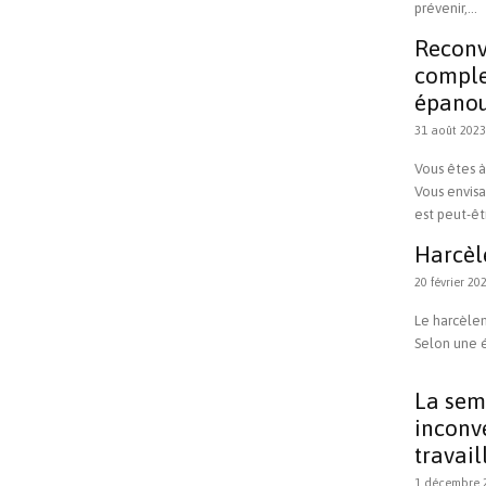
prévenir,...
Reconv
complet
épanou
31 août 2023
Vous êtes à
Vous envisa
est peut-êtr
Harcèl
20 février 20
Le harcèlem
Selon une é
La sema
inconv
travail
1 décembre 