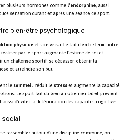
bérer plusieurs hormones comme
l’endorphine
,
aussi
ouce
sensation durant et après une séance de sport.
otre bien-être psychologique
ition physique
et vice versa. Le fait d’
entretenir notre
e réaliser par le sport augmente l’estime de soi et
r un challenge sportif, se dépasser, obtenir la
hose et atteindre son but.
ment le
sommeil
, réduit le
stress
et augmente la capacité
otions. Le sport fait du bien à notre mental et prévient
 aussi d’éviter la détérioration des capacités cognitives.
 social
de se rassembler autour d’une discipline commune, on