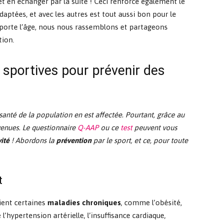
et en échanger par la suite ! Ceci renforce également le
adaptées, et avec les autres est tout aussi bon pour le
 importe l’âge, nous nous rassemblons et partageons
tion.
t sportives pour prévenir des
santé de la population en est affectée. Pourtant, grâce au
enues. Le questionnaire
Q-AAP
ou ce
test
peuvent vous
vité
! Abordons la
prévention
par le sport, et ce, pour toute
t
vient certaines
maladies chroniques
, comme l’obésité,
 l’hypertension artérielle, l’insuffisance cardiaque,